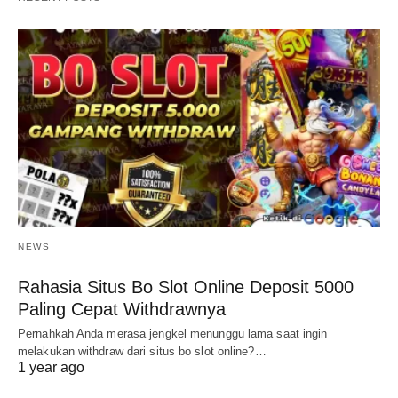
NEWS
Rahasia Situs Bo Slot Online Deposit 5000
Paling Cepat Withdrawnya
Pernahkah Anda merasa jengkel menunggu lama saat ingin
melakukan withdraw dari situs bo slot online?…
1 year ago