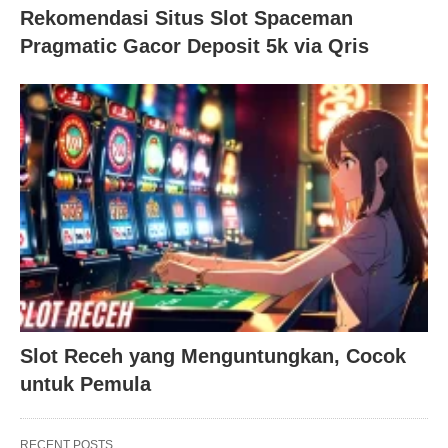
Rekomendasi Situs Slot Spaceman
Pragmatic Gacor Deposit 5k via Qris
Slot Receh yang Menguntungkan, Cocok
untuk Pemula
RECENT POSTS