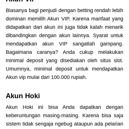
Biasanya bagi penjudi dengan betting rendah lebih
dominan memilih Akun VIP. Karena manfaat yang
didapatkan dari akun ini juga tidak kalah menarik
dibandingkan dengan akun lainnya. Syarat untuk
mendapatkan akun VIP sangatlah gampang.
Bagaimana caranya? Anda cukup melakukan
minimal deposit yang disediakan oleh situs slot.
Umumnya, minimal deposit untuk mendapatkan
Akun vip mulai dari 100.000 rupiah.
Akun Hoki
Akun Hoki ini bisa Anda dapatkan dengan
keberuntungan masing-masing. Karena bisa saja
sistem tidak sengaja ngebug ataupun ada pelarian