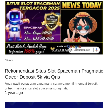
NEWS
Rekomendasi Situs Slot Spaceman Pragmatic
Gacor Deposit 5k via Qris
Anda pasti penasaran bagaimana caranya memilih tempat terbaik
untuk main di situs slot spaceman pragmatic,…
1 year ago