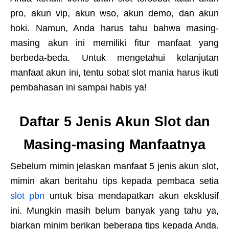
pro, akun vip, akun wso, akun demo, dan akun
hoki. Namun, Anda harus tahu bahwa masing-
masing akun ini memiliki fitur manfaat yang
berbeda-beda. Untuk mengetahui kelanjutan
manfaat akun ini, tentu sobat slot mania harus ikuti
pembahasan ini sampai habis ya!
Daftar 5 Jenis Akun Slot dan
Masing-masing Manfaatnya
Sebelum mimin jelaskan manfaat 5 jenis akun slot,
mimin akan beritahu tips kepada pembaca setia
slot pbn
untuk bisa mendapatkan akun eksklusif
ini. Mungkin masih belum banyak yang tahu ya,
biarkan minim berikan beberapa tips kepada Anda.