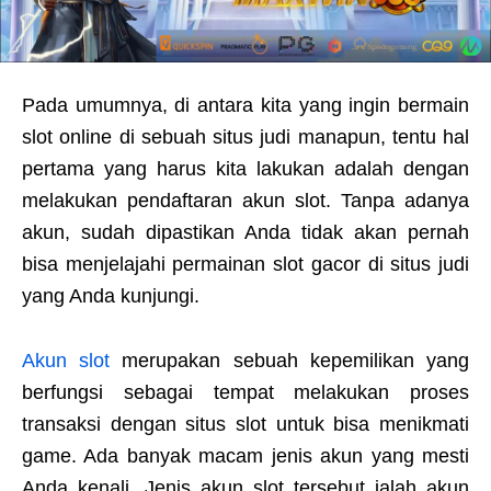
Pada umumnya, di antara kita yang ingin bermain
slot online di sebuah situs judi manapun, tentu hal
pertama yang harus kita lakukan adalah dengan
melakukan pendaftaran akun slot. Tanpa adanya
akun, sudah dipastikan Anda tidak akan pernah
bisa menjelajahi permainan slot gacor di situs judi
yang Anda kunjungi.
Akun slot
merupakan sebuah kepemilikan yang
berfungsi sebagai tempat melakukan proses
transaksi dengan situs slot untuk bisa menikmati
game. Ada banyak macam jenis akun yang mesti
Anda kenali. Jenis akun slot tersebut ialah akun