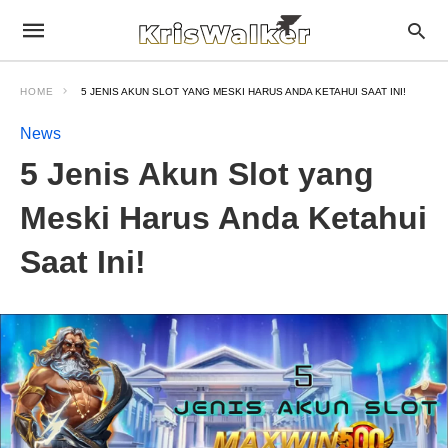
HOME
5 JENIS AKUN SLOT YANG MESKI HARUS ANDA KETAHUI SAAT INI!
News
5 Jenis Akun Slot yang
Meski Harus Anda Ketahui
Saat Ini!