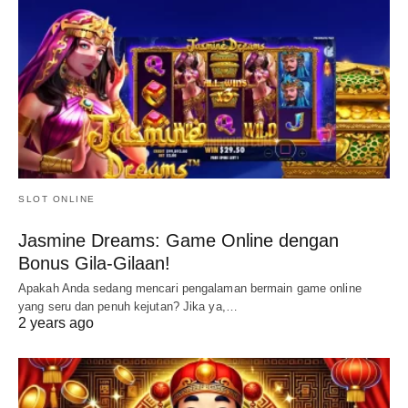
SLOT ONLINE
Jasmine Dreams: Game Online dengan
Bonus Gila-Gilaan!
Apakah Anda sedang mencari pengalaman bermain game online
yang seru dan penuh kejutan? Jika ya,…
2 years ago