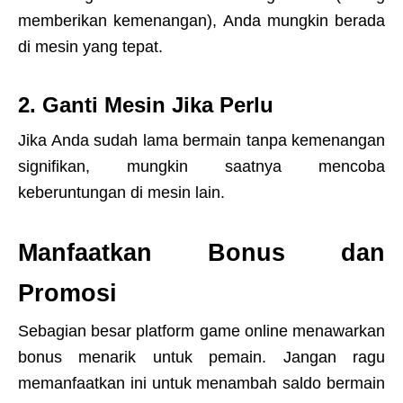
memberikan kemenangan), Anda mungkin berada
di mesin yang tepat.
2. Ganti Mesin Jika Perlu
Jika Anda sudah lama bermain tanpa kemenangan
signifikan, mungkin saatnya mencoba
keberuntungan di mesin lain.
Manfaatkan Bonus dan
Promosi
Sebagian besar platform game online menawarkan
bonus menarik untuk pemain. Jangan ragu
memanfaatkan ini untuk menambah saldo bermain