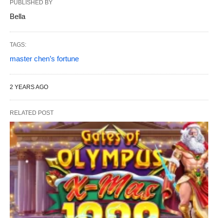
PUBLISHED BY
Bella
TAGS:
master chen’s fortune
2 YEARS AGO
RELATED POST