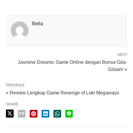
Bella
NEXT
Jasmine Dreams: Game Online dengan Bonus Gila-
Gilaan! »
PREVIOUS
« Review Lengkap Game Revenge of Loki Megaways
SHARE