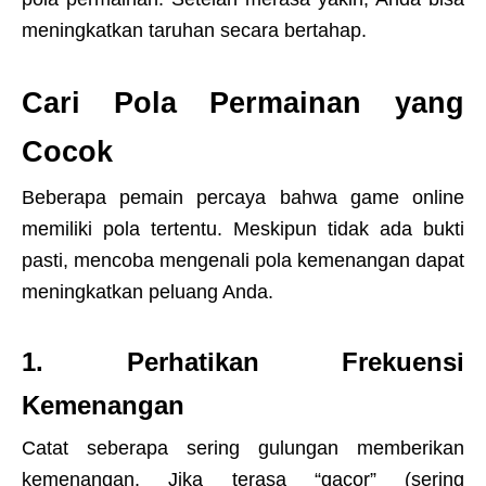
meningkatkan taruhan secara bertahap.
Cari Pola Permainan yang
Cocok
Beberapa pemain percaya bahwa game online
memiliki pola tertentu. Meskipun tidak ada bukti
pasti, mencoba mengenali pola kemenangan dapat
meningkatkan peluang Anda.
1. Perhatikan Frekuensi
Kemenangan
Catat seberapa sering gulungan memberikan
kemenangan. Jika terasa “gacor” (sering