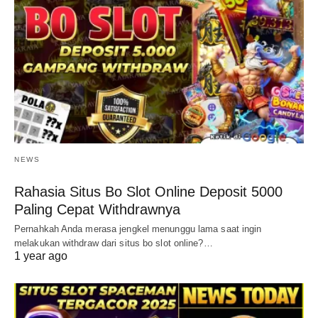
NEWS
Rahasia Situs Bo Slot Online Deposit 5000
Paling Cepat Withdrawnya
Pernahkah Anda merasa jengkel menunggu lama saat ingin
melakukan withdraw dari situs bo slot online?…
1 year ago