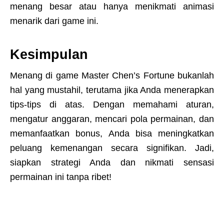
menang besar atau hanya menikmati animasi
menarik dari game ini.
Kesimpulan
Menang di game Master Chen’s Fortune bukanlah
hal yang mustahil, terutama jika Anda menerapkan
tips-tips di atas. Dengan memahami aturan,
mengatur anggaran, mencari pola permainan, dan
memanfaatkan bonus, Anda bisa meningkatkan
peluang kemenangan secara signifikan. Jadi,
siapkan strategi Anda dan nikmati sensasi
permainan ini tanpa ribet!