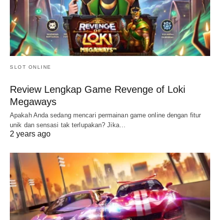
SLOT ONLINE
Review Lengkap Game Revenge of Loki
Megaways
Apakah Anda sedang mencari permainan game online dengan fitur
unik dan sensasi tak terlupakan? Jika…
2 years ago