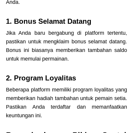
Anda.
1. Bonus Selamat Datang
Jika Anda baru bergabung di platform tertentu,
pastikan untuk mengklaim bonus selamat datang.
Bonus ini biasanya memberikan tambahan saldo
untuk memulai permainan.
2. Program Loyalitas
Beberapa platform memiliki program loyalitas yang
memberikan hadiah tambahan untuk pemain setia.
Pastikan Anda terdaftar dan memanfaatkan
keuntungan ini.