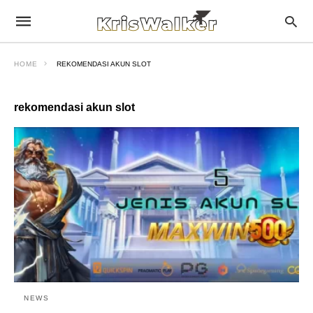
HOME
REKOMENDASI AKUN SLOT
rekomendasi akun slot
NEWS