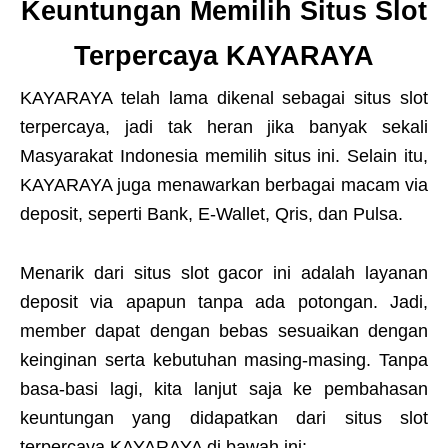
Keuntungan Memilih Situs Slot
Terpercaya KAYARAYA
KAYARAYA telah lama dikenal sebagai situs slot
terpercaya, jadi tak heran jika banyak sekali
Masyarakat Indonesia memilih situs ini. Selain itu,
KAYARAYA juga menawarkan berbagai macam via
deposit, seperti Bank, E-Wallet, Qris, dan Pulsa.
Menarik dari situs slot gacor ini adalah layanan
deposit via apapun tanpa ada potongan. Jadi,
member dapat dengan bebas sesuaikan dengan
keinginan serta kebutuhan masing-masing. Tanpa
basa-basi lagi, kita lanjut saja ke pembahasan
keuntungan yang didapatkan dari situs slot
terpercaya KAYARAYA di bawah ini: