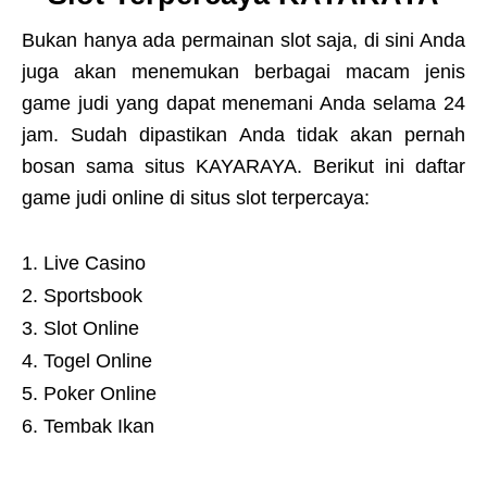
Bukan hanya ada permainan slot saja, di sini Anda
juga akan menemukan berbagai macam jenis
game judi yang dapat menemani Anda selama 24
jam. Sudah dipastikan Anda tidak akan pernah
bosan sama situs KAYARAYA. Berikut ini daftar
game judi online di situs slot terpercaya:
Live Casino
Sportsbook
Slot Online
Togel Online
Poker Online
Tembak Ikan