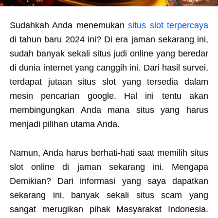
Sudahkah Anda menemukan
situs slot terpercaya
di tahun baru 2024 ini? Di era jaman sekarang ini,
sudah banyak sekali situs judi online yang beredar
di dunia internet yang canggih ini. Dari hasil survei,
terdapat jutaan situs slot yang tersedia dalam
mesin pencarian google. Hal ini tentu akan
membingungkan Anda mana situs yang harus
menjadi pilihan utama Anda.
Namun, Anda harus berhati-hati saat memilih situs
slot online di jaman sekarang ini. Mengapa
Demikian? Dari informasi yang saya dapatkan
sekarang ini, banyak sekali situs scam yang
sangat merugikan pihak Masyarakat Indonesia.