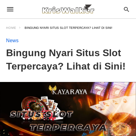
HOME
BINGUNG NYARI SITUS SLOT TERPERCAYA? LIHAT DI SINI!
News
Bingung Nyari Situs Slot
Terpercaya? Lihat di Sini!