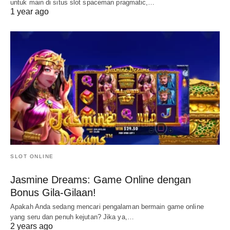
untuk main di situs slot spaceman pragmatic,…
1 year ago
SLOT ONLINE
Jasmine Dreams: Game Online dengan
Bonus Gila-Gilaan!
Apakah Anda sedang mencari pengalaman bermain game online
yang seru dan penuh kejutan? Jika ya,…
2 years ago