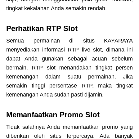
tingkat kekalahan Anda semakin rendah.
Perhatikan RTP Slot
Semua permainan di situs KAYARAYA
menyediakan informasi RTP live slot, dimana ini
dapat Anda gunakan sebagai acuan sebelum
bermain. RTP slot menandakan tingkat persen
kemenangan dalam suatu permainan. Jika
semakin tinggi persentase RTP, maka tingkat
kemenangan Anda sudah pasti dijamin.
Memanfaatkan Promo Slot
Tidak salahnya Anda memanfaatkan promo yang
diberikan oleh situs terpercaya. Ada banyak