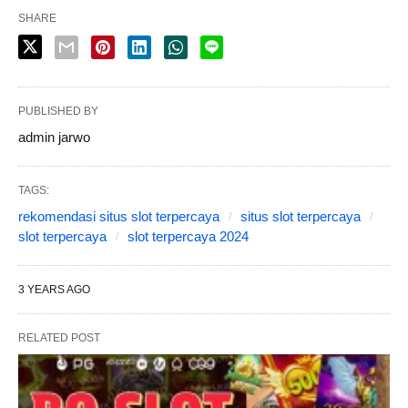
SHARE
PUBLISHED BY
admin jarwo
TAGS:
rekomendasi situs slot terpercaya
situs slot terpercaya
slot terpercaya
slot terpercaya 2024
3 YEARS AGO
RELATED POST