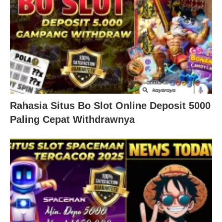
Rahasia Situs Bo Slot Online Deposit 5000
Paling Cepat Withdrawnya