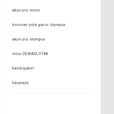
akun pro resmi
bocoran pola gacor olympus
akun pro olympus
situs DEWASLOT88
kambojabet
kayaraya