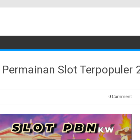
 Permainan Slot Terpopuler 
0 Comment