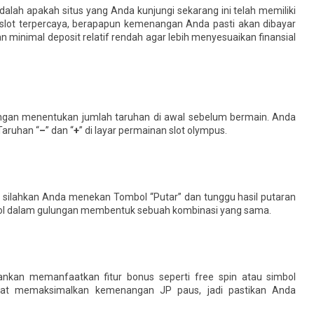
dalah apakah situs yang Anda kunjungi sekarang ini telah memiliki
 slot terpercaya, berapapun kemenangan Anda pasti akan dibayar
an minimal deposit relatif rendah agar lebih menyesuaikan finansial
engan menentukan jumlah taruhan di awal sebelum bermain. Anda
Taruhan “
–
” dan “
+
” di layar permainan slot olympus.
 silahkan Anda menekan Tombol “Putar” dan tunggu hasil putaran
mbol dalam gulungan membentuk sebuah kombinasi yang sama.
nkan memanfaatkan fitur bonus seperti free spin atau simbol
apat memaksimalkan kemenangan JP paus, jadi pastikan Anda