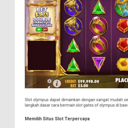
Slot olympus dapat dimainkan dengan sangat mudah sel
langkah dasar cara bermain slot gates of olympus di bawa
Memilih Situs Slot Terpercaya