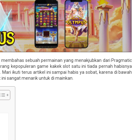
 akan membahas sebuah permainan yang menakjubkan dari Pragmatic
arang kepopuleran game kakek slot satu ini tiada pernah habisnya
ari ikuti terus artikel ini sampai habis ya sobat, karena di bawah
ini sangat menarik untuk di mainkan.