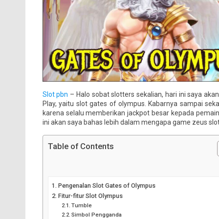
Slot pbn
– Halo sobat slotters sekalian, hari ini saya
Play, yaitu slot gates of olympus. Kabarnya sampai sek
karena selalu memberikan jackpot besar kepada pemain. M
ini akan saya bahas lebih dalam mengapa game zeus slot 
Table of Contents
Pengenalan Slot Gates of Olympus
Fitur-fitur Slot Olympus
Tumble
Simbol Pengganda