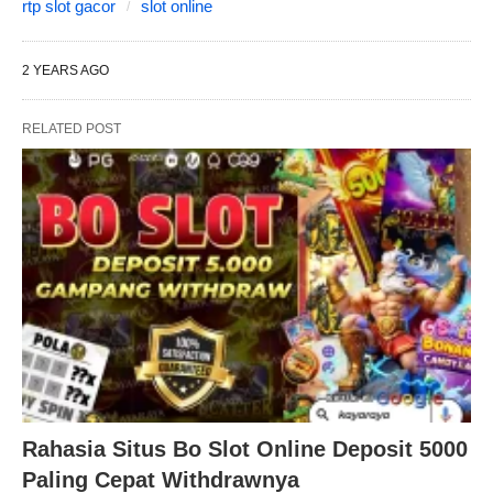
rtp slot gacor
slot online
2 YEARS AGO
RELATED POST
Rahasia Situs Bo Slot Online Deposit 5000
Paling Cepat Withdrawnya