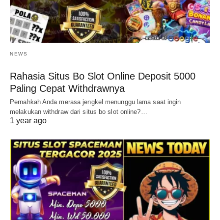
NEWS
Rahasia Situs Bo Slot Online Deposit 5000
Paling Cepat Withdrawnya
Pernahkah Anda merasa jengkel menunggu lama saat ingin
melakukan withdraw dari situs bo slot online?…
1 year ago