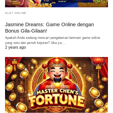
SLOT ONLINE
Jasmine Dreams: Game Online dengan
Bonus Gila-Gilaan!
Apakah Anda sedang mencari pengalaman bermain game online
yang seru dan penuh kejutan? Jika ya,…
2 years ago