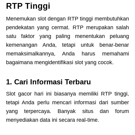
RTP Tinggi
Menemukan slot dengan RTP tinggi membutuhkan
pendekatan yang cermat. RTP merupakan salah
satu faktor yang paling menentukan peluang
kemenangan Anda, tetapi untuk benar-benar
memaksimalkannya, Anda harus memahami
bagaimana mengidentifikasi slot yang cocok.
1. Cari Informasi Terbaru
Slot gacor hari ini biasanya memiliki RTP tinggi,
tetapi Anda perlu mencari informasi dari sumber
yang terpercaya. Banyak situs dan forum
menyediakan data ini secara real-time.