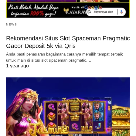
NEWS
Rekomendasi Situs Slot Spaceman Pragmatic
Gacor Deposit 5k via Qris
Anda pasti penasaran bagaimana caranya memilih tempat terbaik
untuk main di situs slot spaceman pragmatic,…
1 year ago