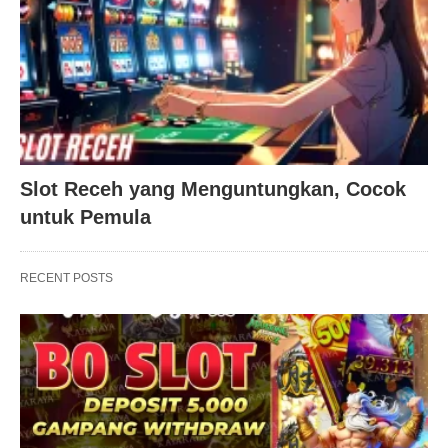
Slot Receh yang Menguntungkan, Cocok
untuk Pemula
RECENT POSTS