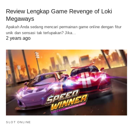
Review Lengkap Game Revenge of Loki
Megaways
Apakah Anda sedang mencari permainan game online dengan fitur
unik dan sensasi tak terlupakan? Jika…
2 years ago
SLOT ONLINE