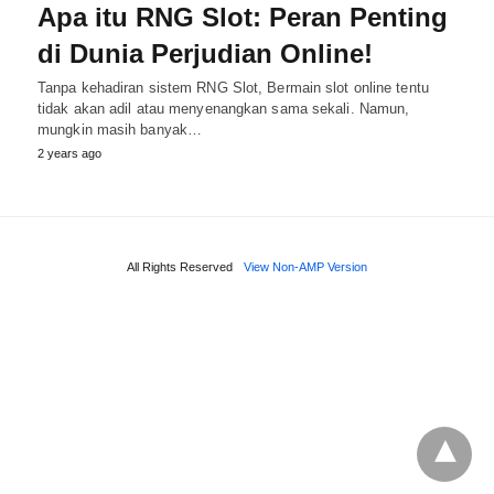
Apa itu RNG Slot: Peran Penting
di Dunia Perjudian Online!
Tanpa kehadiran sistem RNG Slot, Bermain slot online tentu
tidak akan adil atau menyenangkan sama sekali. Namun,
mungkin masih banyak…
2 years ago
All Rights Reserved
View Non-AMP Version