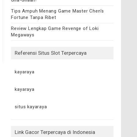
Gila-Gilaan!
Tips Ampuh Menang Game Master Chen’s
Fortune Tanpa Ribet
Review Lengkap Game Revenge of Loki
Megaways
Referensi Situs Slot Terpercaya
kayaraya
kayaraya
situs kayaraya
Link Gacor Terpercaya di Indonesia