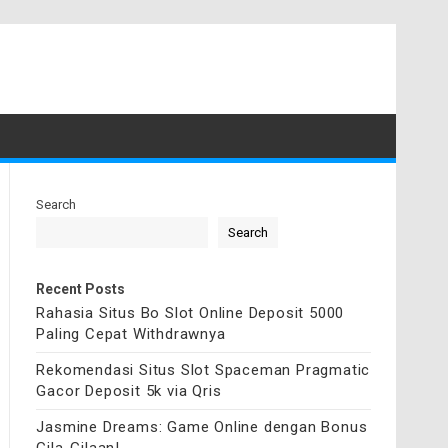
Search
Search
Recent Posts
Rahasia Situs Bo Slot Online Deposit 5000
Paling Cepat Withdrawnya
Rekomendasi Situs Slot Spaceman Pragmatic
Gacor Deposit 5k via Qris
Jasmine Dreams: Game Online dengan Bonus