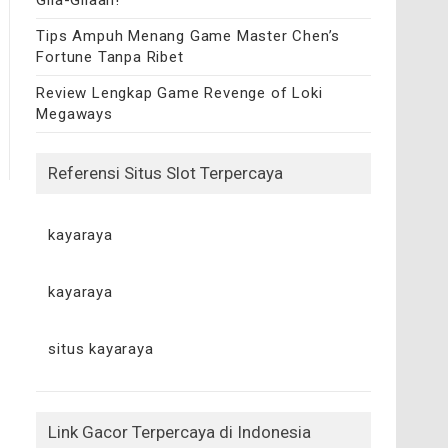
Gila-Gilaan!
Tips Ampuh Menang Game Master Chen’s
Fortune Tanpa Ribet
Review Lengkap Game Revenge of Loki
Megaways
Referensi Situs Slot Terpercaya
kayaraya
kayaraya
situs kayaraya
Link Gacor Terpercaya di Indonesia