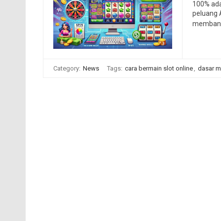
100% ada
peluang 
membantu
Category:
News
Tags:
cara bermain slot online
,
dasar m