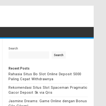
Search
Search
Recent Posts
Rahasia Situs Bo Slot Online Deposit 5000
Paling Cepat Withdrawnya
Rekomendasi Situs Slot Spaceman Pragmatic
Gacor Deposit 5k via Qris
Jasmine Dreams: Game Online dengan Bonus