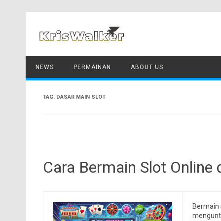
Skip
to
content
NEWS
PERMAINAN
ABOUT US
TAG:
DASAR MAIN SLOT
Cara Bermain Slot Online
Bermain 
menguntu