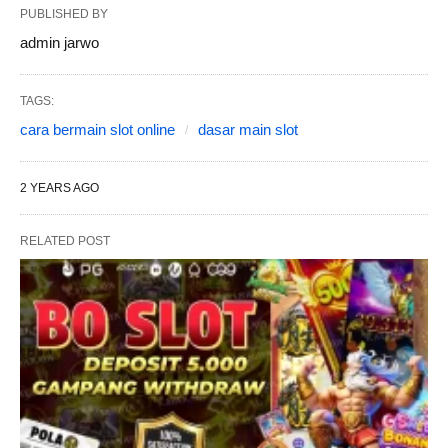
PUBLISHED BY
admin jarwo
TAGS:
cara bermain slot online
dasar main slot
2 YEARS AGO
RELATED POST