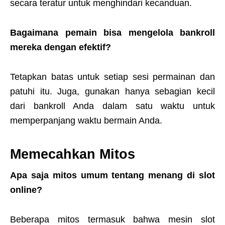
secara teratur untuk menghindari kecanduan.
Bagaimana pemain bisa mengelola bankroll
mereka dengan efektif?
Tetapkan batas untuk setiap sesi permainan dan
patuhi itu. Juga, gunakan hanya sebagian kecil
dari bankroll Anda dalam satu waktu untuk
memperpanjang waktu bermain Anda.
Memecahkan Mitos
Apa saja mitos umum tentang menang di slot
online?
Beberapa mitos termasuk bahwa mesin slot