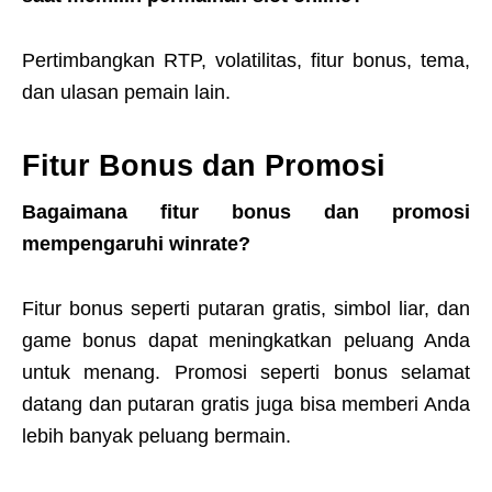
Pertimbangkan RTP, volatilitas, fitur bonus, tema,
dan ulasan pemain lain.
Fitur Bonus dan Promosi
Bagaimana fitur bonus dan promosi
mempengaruhi winrate?
Fitur bonus seperti putaran gratis, simbol liar, dan
game bonus dapat meningkatkan peluang Anda
untuk menang. Promosi seperti bonus selamat
datang dan putaran gratis juga bisa memberi Anda
lebih banyak peluang bermain.