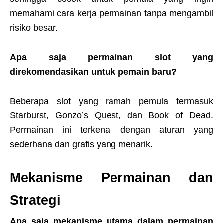
memahami cara kerja permainan tanpa mengambil
risiko besar.
Apa saja permainan slot yang
direkomendasikan untuk pemain baru?
Beberapa slot yang ramah pemula termasuk
Starburst, Gonzo’s Quest, dan Book of Dead.
Permainan ini terkenal dengan aturan yang
sederhana dan grafis yang menarik.
Mekanisme Permainan dan
Strategi
Apa saja mekanisme utama dalam permainan