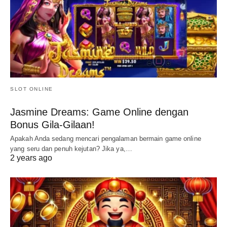
SLOT ONLINE
Jasmine Dreams: Game Online dengan
Bonus Gila-Gilaan!
Apakah Anda sedang mencari pengalaman bermain game online
yang seru dan penuh kejutan? Jika ya,…
2 years ago