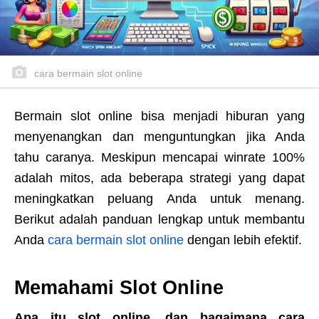
cara bermain slot online
Bermain slot online bisa menjadi hiburan yang
menyenangkan dan menguntungkan jika Anda
tahu caranya. Meskipun mencapai winrate 100%
adalah mitos, ada beberapa strategi yang dapat
meningkatkan peluang Anda untuk menang.
Berikut adalah panduan lengkap untuk membantu
Anda
cara bermain slot online
dengan lebih efektif.
Memahami Slot Online
Apa itu slot online, dan bagaimana cara