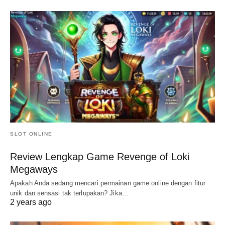
SLOT ONLINE
Review Lengkap Game Revenge of Loki
Megaways
Apakah Anda sedang mencari permainan game online dengan fitur
unik dan sensasi tak terlupakan? Jika…
2 years ago