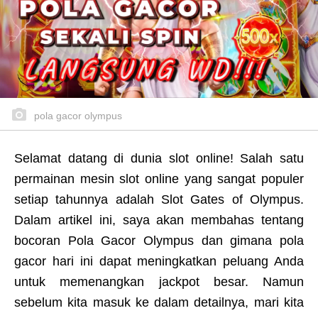
pola gacor olympus
Selamat datang di dunia slot online! Salah satu
permainan mesin slot online yang sangat populer
setiap tahunnya adalah Slot Gates of Olympus.
Dalam artikel ini, saya akan membahas tentang
bocoran Pola Gacor Olympus dan gimana pola
gacor hari ini dapat meningkatkan peluang Anda
untuk memenangkan jackpot besar. Namun
sebelum kita masuk ke dalam detailnya, mari kita