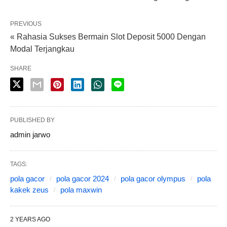
PREVIOUS
« Rahasia Sukses Bermain Slot Deposit 5000 Dengan
Modal Terjangkau
SHARE
PUBLISHED BY
admin jarwo
TAGS:
pola gacor
pola gacor 2024
pola gacor olympus
pola
kakek zeus
pola maxwin
2 YEARS AGO