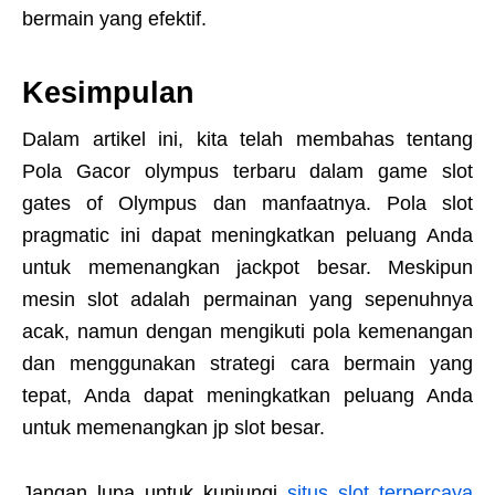
bermain yang efektif.
Kesimpulan
Dalam artikel ini, kita telah membahas tentang
Pola Gacor olympus terbaru dalam game slot
gates of Olympus dan manfaatnya. Pola slot
pragmatic ini dapat meningkatkan peluang Anda
untuk memenangkan jackpot besar. Meskipun
mesin slot adalah permainan yang sepenuhnya
acak, namun dengan mengikuti pola kemenangan
dan menggunakan strategi cara bermain yang
tepat, Anda dapat meningkatkan peluang Anda
untuk memenangkan jp slot besar.
Jangan lupa untuk kunjungi
situs slot terpercaya