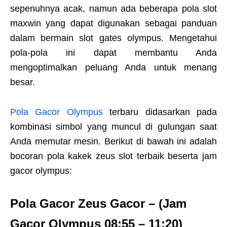
sepenuhnya acak, namun ada beberapa pola slot
maxwin yang dapat digunakan sebagai panduan
dalam bermain slot gates olympus. Mengetahui
pola-pola ini dapat membantu Anda
mengoptimalkan peluang Anda untuk menang
besar.
Pola Gacor Olympus
terbaru didasarkan pada
kombinasi simbol yang muncul di gulungan saat
Anda memutar mesin. Berikut di bawah ini adalah
bocoran pola kakek zeus slot terbaik beserta jam
gacor olympus:
Pola Gacor Zeus Gacor – (Jam
Gacor Olympus 08:55 – 11:20)