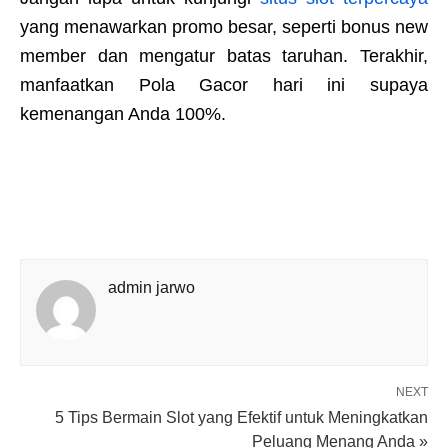
yang menawarkan promo besar, seperti bonus new
member dan mengatur batas taruhan. Terakhir,
manfaatkan Pola Gacor hari ini supaya
kemenangan Anda 100%.
admin jarwo
NEXT
5 Tips Bermain Slot yang Efektif untuk Meningkatkan
Peluang Menang Anda »