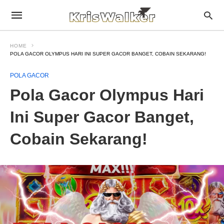
HOME
POLA GACOR OLYMPUS HARI INI SUPER GACOR BANGET, COBAIN SEKARANG!
POLA GACOR
Pola Gacor Olympus Hari
Ini Super Gacor Banget,
Cobain Sekarang!