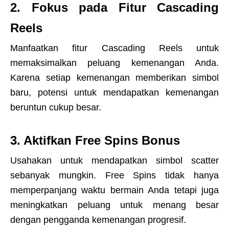
2. Fokus pada Fitur Cascading
Reels
Manfaatkan fitur Cascading Reels untuk
memaksimalkan peluang kemenangan Anda.
Karena setiap kemenangan memberikan simbol
baru, potensi untuk mendapatkan kemenangan
beruntun cukup besar.
3. Aktifkan Free Spins Bonus
Usahakan untuk mendapatkan simbol scatter
sebanyak mungkin. Free Spins tidak hanya
memperpanjang waktu bermain Anda tetapi juga
meningkatkan peluang untuk menang besar
dengan pengganda kemenangan progresif.