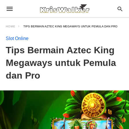
HOME
TIPS BERMAIN AZTEC KING MEGAWAYS UNTUK PEMULA DAN PRO
Slot Online
Tips Bermain Aztec King
Megaways untuk Pemula
dan Pro