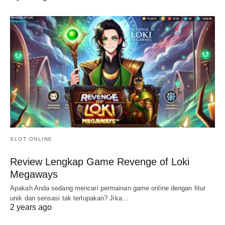
SLOT ONLINE
Review Lengkap Game Revenge of Loki
Megaways
Apakah Anda sedang mencari permainan game online dengan fitur
unik dan sensasi tak terlupakan? Jika…
2 years ago