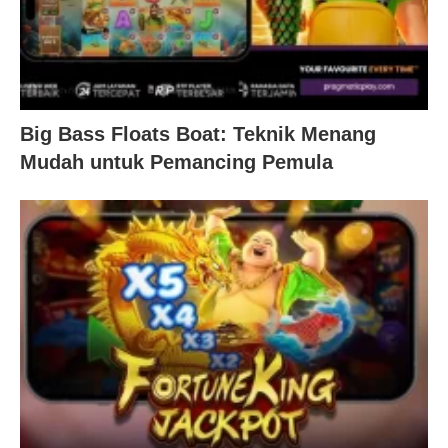
Big Bass Floats Boat: Teknik Menang
Mudah untuk Pemancing Pemula