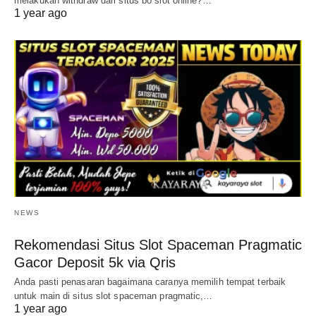
melakukan withdraw dari situs bo slot online?…
1 year ago
NEWS
Rekomendasi Situs Slot Spaceman Pragmatic
Gacor Deposit 5k via Qris
Anda pasti penasaran bagaimana caranya memilih tempat terbaik
untuk main di situs slot spaceman pragmatic,…
1 year ago