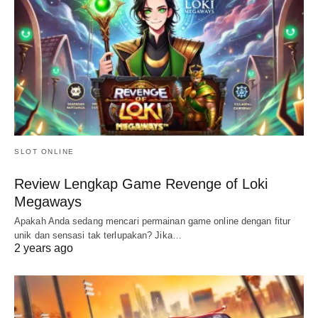
SLOT ONLINE
Review Lengkap Game Revenge of Loki
Megaways
Apakah Anda sedang mencari permainan game online dengan fitur
unik dan sensasi tak terlupakan? Jika…
2 years ago