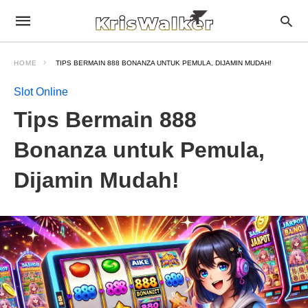
HOME
TIPS BERMAIN 888 BONANZA UNTUK PEMULA, DIJAMIN MUDAH!
Slot Online
Tips Bermain 888
Bonanza untuk Pemula,
Dijamin Mudah!