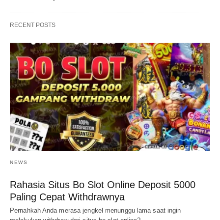
RECENT POSTS
NEWS
Rahasia Situs Bo Slot Online Deposit 5000
Paling Cepat Withdrawnya
Pernahkah Anda merasa jengkel menunggu lama saat ingin