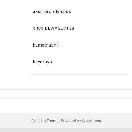
akun pro olympus
situs DEWASLOT88
kambojabet
kayaraya
Publisho Theme
| Powered by Wordpress