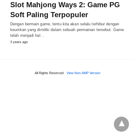
Slot Mahjong Ways 2: Game PG
Soft Paling Terpopuler
Dengan bermain game, tentu kita akan selalu terhibur dengan
keunikan yang dimiliki dalam sebuah permainan tersebut. Game
telah menjadi hal…
3 years ago
All Rights Reserved
View Non-AMP Version