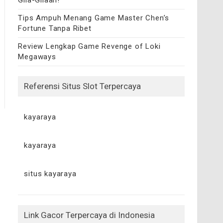
Gila-Gilaan!
Tips Ampuh Menang Game Master Chen’s
Fortune Tanpa Ribet
Review Lengkap Game Revenge of Loki
Megaways
Referensi Situs Slot Terpercaya
kayaraya
kayaraya
situs kayaraya
Link Gacor Terpercaya di Indonesia