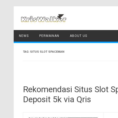
Skip
to
content
NEWS
PERMAINAN
ABOUT US
TAG:
SITUS SLOT SPACEMAN
Rekomendasi Situs Slot 
Deposit 5k via Qris