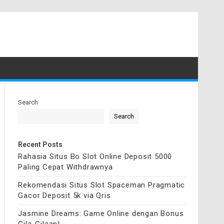
Search
Search
Recent Posts
Rahasia Situs Bo Slot Online Deposit 5000
Paling Cepat Withdrawnya
Rekomendasi Situs Slot Spaceman Pragmatic
Gacor Deposit 5k via Qris
Jasmine Dreams: Game Online dengan Bonus