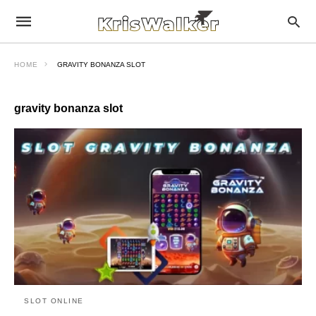
HOME
GRAVITY BONANZA SLOT
gravity bonanza slot
SLOT ONLINE