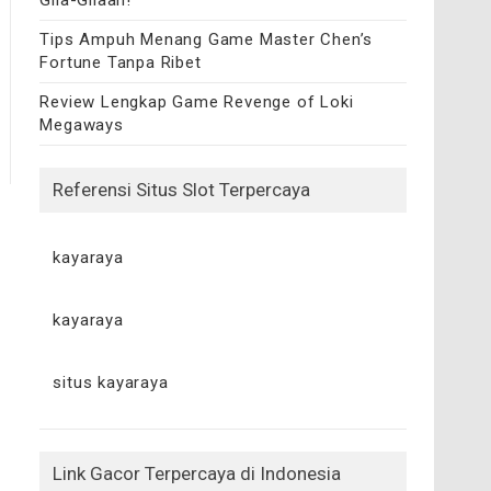
Gila-Gilaan!
Tips Ampuh Menang Game Master Chen’s
Fortune Tanpa Ribet
Review Lengkap Game Revenge of Loki
Megaways
Referensi Situs Slot Terpercaya
kayaraya
kayaraya
situs kayaraya
Link Gacor Terpercaya di Indonesia