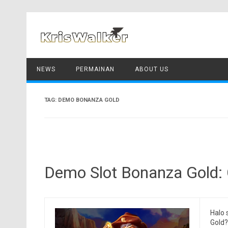
Skip
to
content
NEWS
PERMAINAN
ABOUT US
TAG:
DEMO BONANZA GOLD
Demo Slot Bonanza Gold: 
Halo 
Gold?