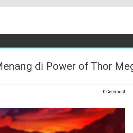
 Menang di Power of Thor M
0 Comment