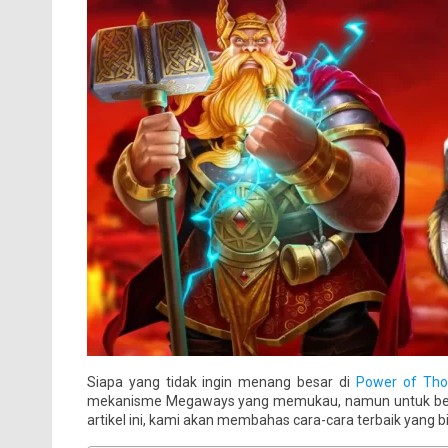
Siapa yang tidak ingin menang besar di
Power of Th
mekanisme Megaways yang memukau, namun untuk benar
artikel ini, kami akan membahas cara-cara terbaik yan