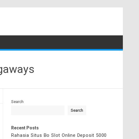
egaways
Search
Search
Recent Posts
Rahasia Situs Bo Slot Online Deposit 5000