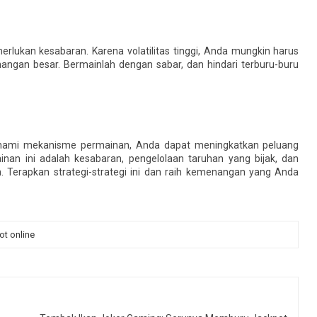
ukan kesabaran. Karena volatilitas tinggi, Anda mungkin harus
an besar. Bermainlah dengan sabar, dan hindari terburu-buru
hami mekanisme permainan, Anda dapat meningkatkan peluang
nan ini adalah kesabaran, pengelolaan taruhan yang bijak, dan
. Terapkan strategi-strategi ini dan raih kemenangan yang Anda
ot online