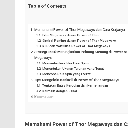
Table of Contents
Memahami Power of Thor Megaways dan Cara Kerjanya
Fitur Megaways dalam Power of Thor
Simbol Penting dalam Power of Thor Megaways
RTP dan Volatilitas Power of Thor Megaways
Strategi untuk Meningkatkan Peluang Menang di Power of
Megaways
Memanfaatkan Fitur Free Spins
Menentukan Ukuran Taruhan yang Tepat
Mencoba Pola Spin yang Efektif
Tips Mengelola Bankroll di Power of Thor Megaways
Tentukan Batas Kerugian dan Kemenangan
Bermain dengan Sabar
Kesimpulan:
Memahami Power of Thor Megaways dan Ca