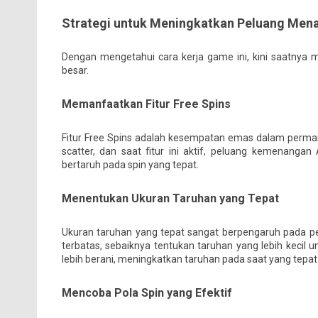
Strategi untuk Meningkatkan Peluang Men
Dengan mengetahui cara kerja game ini, kini saatny
besar.
Memanfaatkan Fitur Free Spins
Fitur Free Spins adalah kesempatan emas dalam permai
scatter, dan saat fitur ini aktif, peluang kemenang
bertaruh pada spin yang tepat.
Menentukan Ukuran Taruhan yang Tepat
Ukuran taruhan yang tepat sangat berpengaruh pada 
terbatas, sebaiknya tentukan taruhan yang lebih kecil
lebih berani, meningkatkan taruhan pada saat yang tepa
Mencoba Pola Spin yang Efektif