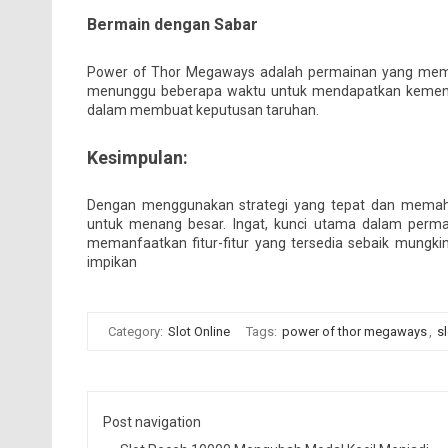
Bermain dengan Sabar
Power of Thor Megaways adalah permainan yang memerl
menunggu beberapa waktu untuk mendapatkan kemenang
dalam membuat keputusan taruhan.
Kesimpulan:
Dengan menggunakan strategi yang tepat dan mema
untuk menang besar. Ingat, kunci utama dalam permai
memanfaatkan fitur-fitur yang tersedia sebaik mungkin
impikan
Category:
Slot Online
Tags:
power of thor megaways
,
sl
Post navigation