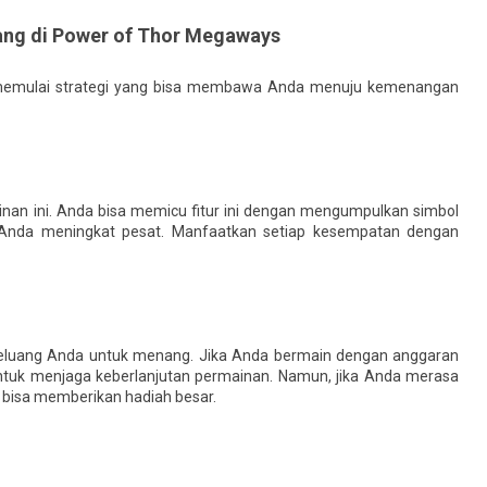
ang di Power of Thor Megaways
a memulai strategi yang bisa membawa Anda menuju kemenangan
nan ini. Anda bisa memicu fitur ini dengan mengumpulkan simbol
an Anda meningkat pesat. Manfaatkan setiap kesempatan dengan
peluang Anda untuk menang. Jika Anda bermain dengan anggaran
 untuk menjaga keberlanjutan permainan. Namun, jika Anda merasa
t bisa memberikan hadiah besar.