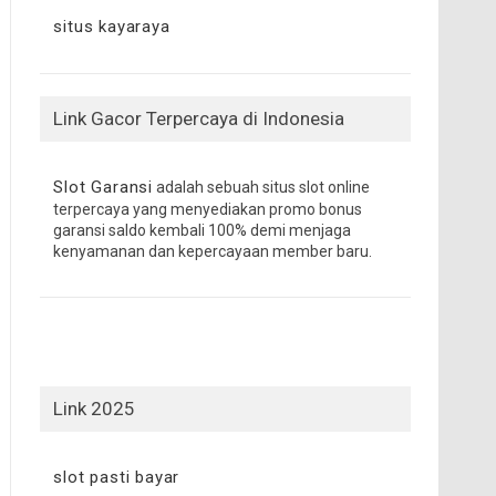
situs kayaraya
Link Gacor Terpercaya di Indonesia
Slot Garansi
adalah sebuah situs slot online
terpercaya yang menyediakan promo bonus
garansi saldo kembali 100% demi menjaga
kenyamanan dan kepercayaan member baru.
Link 2025
slot pasti bayar