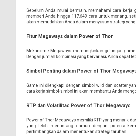
Sebelum Anda mulai bermain, memahami cara kerja 
memberi Anda hingga 117.649 cara untuk menang, set
akan memudahkan Anda dalam menyusun strategi yang le
Fitur Megaways dalam Power of Thor
Mekanisme Megaways memungkinkan gulungan game untu
Dengan jumlah kombinasi yang bervariasi, Anda dapat leb
Simbol Penting dalam Power of Thor Megaway
Game ini dilengkapi dengan simbol wild dan scatter
cara kerja simbol-simbol ini akan membantu Anda meng
RTP dan Volatilitas Power of Thor Megaways
Power of Thor Megaways memiliki RTP yang menarik dan v
yang lebih menantang namun dengan potensi keme
pertimbangkan dalam menentukan strategi taruhan.