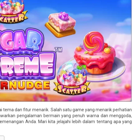
i tema dan fitur menarik. Salah satu game yang menarik perhatian
awarkan pengalaman bermain yang penuh warna dan menggoda,
emenangan Anda. Mari kita jelajahi lebih dalam tentang apa yang