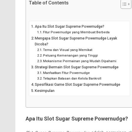
Table of Contents
Apa Itu Slot Sugar Supreme Powernudge?
Fitur Powernudge yang Membuat Berbeda
Mengapa Slot Sugar Supreme Powernudge Layak
Dicoba?
Tema dan Visual yang Memikat
Peluang Kemenangan yang Tinggi
Mekanisme Permainan yang Mudah Dipahami
Strategi Bermain Slot Sugar Supreme Powernudge
Manfaatkan Fitur Powernudge
Tetapkan Batasan dan Kelola Bankroll
Spesifikasi Game Slot Sugar Supreme Powernudge
Kesimpulan
Apa Itu Slot Sugar Supreme Powernudge?