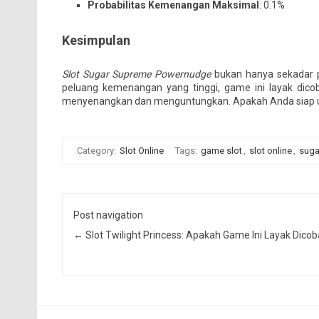
Probabilitas Kemenangan Maksimal
: 0.1%
Kesimpulan
Slot Sugar Supreme Powernudge
bukan hanya sekadar p
peluang kemenangan yang tinggi, game ini layak dico
menyenangkan dan menguntungkan. Apakah Anda siap u
Category:
Slot Online
Tags:
game slot
,
slot online
,
suga
Post navigation
←
Slot Twilight Princess: Apakah Game Ini Layak Dico