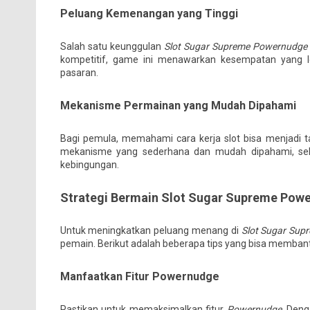
Peluang Kemenangan yang Tinggi
Salah satu keunggulan
Slot Sugar Supreme Powernudge
kompetitif, game ini menawarkan kesempatan yang le
pasaran.
Mekanisme Permainan yang Mudah Dipahami
Bagi pemula, memahami cara kerja slot bisa menjadi 
mekanisme yang sederhana dan mudah dipahami, seh
kebingungan.
Strategi Bermain Slot Sugar Supreme Pow
Untuk meningkatkan peluang menang di
Slot Sugar Su
pemain. Berikut adalah beberapa tips yang bisa memban
Manfaatkan Fitur Powernudge
Pastikan untuk memaksimalkan fitur
Powernudge
. Den