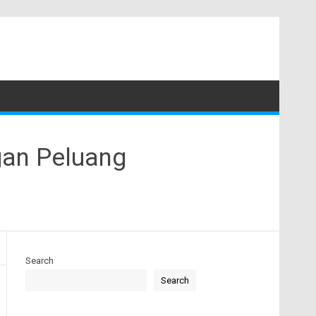
gan Peluang
Search
Search