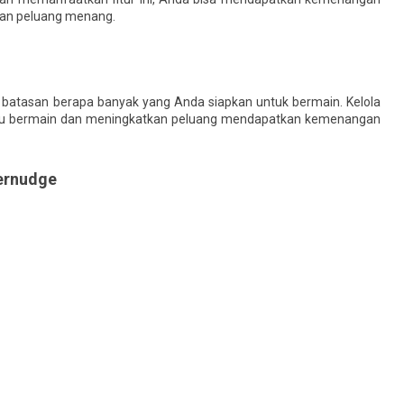
kan peluang menang.
n batasan berapa banyak yang Anda siapkan untuk bermain. Kelola
ktu bermain dan meningkatkan peluang mendapatkan kemenangan
ernudge