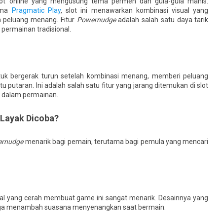
ot online yang mengusung tema permen dan gula-gula manis.
nama
Pragmatic Play
, slot ini menawarkan kombinasi visual yang
n peluang menang. Fitur
Powernudge
adalah salah satu daya tarik
ermainan tradisional.
k bergerak turun setelah kombinasi menang, memberi peluang
utaran. Ini adalah salah satu fitur yang jarang ditemukan di slot
i dalam permainan.
Layak Dicoba?
ernudge
menarik bagi pemain, terutama bagi pemula yang mencari
ual yang cerah membuat game ini sangat menarik. Desainnya yang
juga menambah suasana menyenangkan saat bermain.