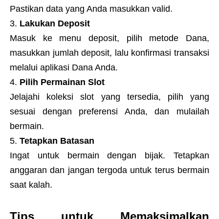
Pastikan data yang Anda masukkan valid.
Lakukan Deposit
Masuk ke menu deposit, pilih metode Dana,
masukkan jumlah deposit, lalu konfirmasi transaksi
melalui aplikasi Dana Anda.
Pilih Permainan Slot
Jelajahi koleksi slot yang tersedia, pilih yang
sesuai dengan preferensi Anda, dan mulailah
bermain.
Tetapkan Batasan
Ingat untuk bermain dengan bijak. Tetapkan
anggaran dan jangan tergoda untuk terus bermain
saat kalah.
Tips untuk Memaksimalkan