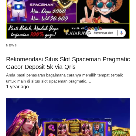
NEWS
Rekomendasi Situs Slot Spaceman Pragmatic
Gacor Deposit 5k via Qris
Anda pasti penasaran bagaimana caranya memilih tempat terbaik
untuk main di situs slot spaceman pragmatic,…
1 year ago