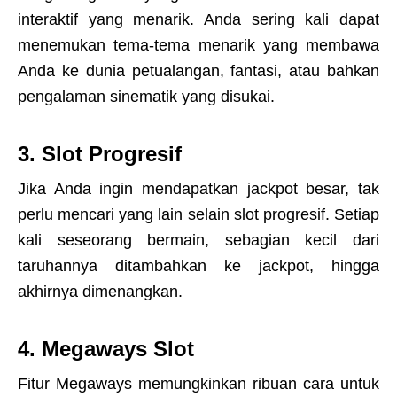
interaktif yang menarik. Anda sering kali dapat
menemukan tema-tema menarik yang membawa
Anda ke dunia petualangan, fantasi, atau bahkan
pengalaman sinematik yang disukai.
3.
Slot Progresif
Jika Anda ingin mendapatkan jackpot besar, tak
perlu mencari yang lain selain slot progresif. Setiap
kali seseorang bermain, sebagian kecil dari
taruhannya ditambahkan ke jackpot, hingga
akhirnya dimenangkan.
4.
Megaways Slot
Fitur Megaways memungkinkan ribuan cara untuk