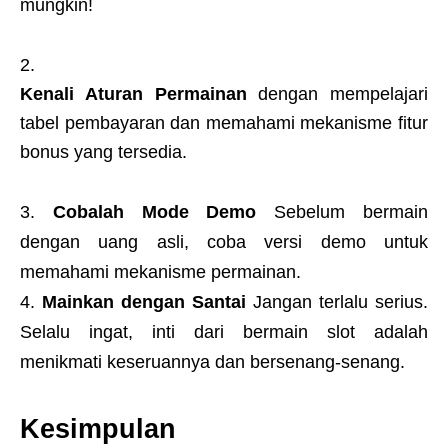
mungkin!
Kenali Aturan Permainan
dengan mempelajari
tabel pembayaran dan memahami mekanisme fitur
bonus yang tersedia.
Cobalah Mode Demo
Sebelum bermain
dengan uang asli, coba versi demo untuk
memahami mekanisme permainan.
Mainkan dengan Santai
Jangan terlalu serius.
Selalu ingat, inti dari bermain slot adalah
menikmati keseruannya dan bersenang-senang.
Kesimpulan