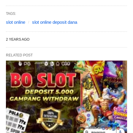
TAGS:
slot online
slot online deposit dana
2 YEARS AGO
RELATED POST