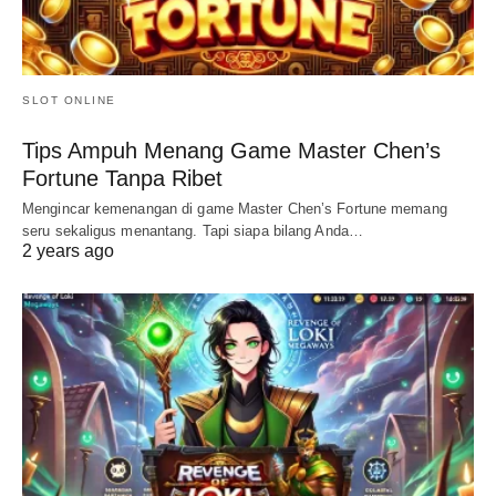
SLOT ONLINE
Tips Ampuh Menang Game Master Chen’s
Fortune Tanpa Ribet
Mengincar kemenangan di game Master Chen’s Fortune memang
seru sekaligus menantang. Tapi siapa bilang Anda…
2 years ago