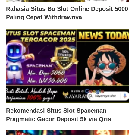
Rahasia Situs Bo Slot Online Deposit 5000
Paling Cepat Withdrawnya
Rekomendasi Situs Slot Spaceman
Pragmatic Gacor Deposit 5k via Qris