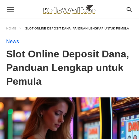
HOME
SLOT ONLINE DEPOSIT DANA, PANDUAN LENGKAP UNTUK PEMULA
News
Slot Online Deposit Dana,
Panduan Lengkap untuk
Pemula