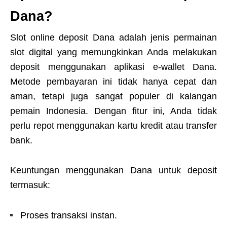
Dana?
Slot online deposit Dana adalah jenis permainan
slot digital yang memungkinkan Anda melakukan
deposit menggunakan aplikasi e-wallet Dana.
Metode pembayaran ini tidak hanya cepat dan
aman, tetapi juga sangat populer di kalangan
pemain Indonesia. Dengan fitur ini, Anda tidak
perlu repot menggunakan kartu kredit atau transfer
bank.
Keuntungan menggunakan Dana untuk deposit
termasuk:
Proses transaksi instan.