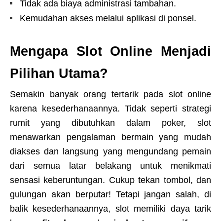
Tidak ada biaya administrasi tambahan.
Kemudahan akses melalui aplikasi di ponsel.
Mengapa Slot Online Menjadi
Pilihan Utama?
Semakin banyak orang tertarik pada slot online
karena kesederhanaannya. Tidak seperti strategi
rumit yang dibutuhkan dalam poker, slot
menawarkan pengalaman bermain yang mudah
diakses dan langsung yang mengundang pemain
dari semua latar belakang untuk menikmati
sensasi keberuntungan. Cukup tekan tombol, dan
gulungan akan berputar! Tetapi jangan salah, di
balik kesederhanaannya, slot memiliki daya tarik