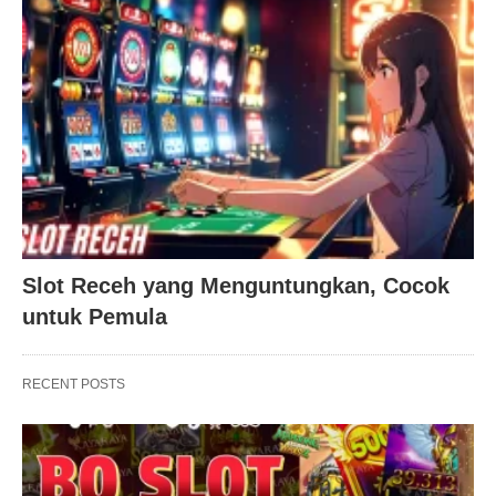
Slot Receh yang Menguntungkan, Cocok
untuk Pemula
RECENT POSTS