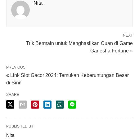
Nita
NEXT
Trik Bermain untuk Menghasilkan Cuan di Game
Ganesha Fortune »
PREVIOUS
« Link Slot Gacor 2024: Temukan Keberuntungan Besar
di Sini!
SHARE
PUBLISHED BY
Nita