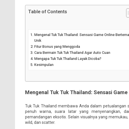
Table of Contents
Mengenal Tuk Tuk Thailand: Sensasi Game Online Bertem
Unik
Fitur Bonus yang Menggoda
Cara Bermain Tuk Tuk Thailand Agar Auto Cuan
Mengapa Tuk Tuk Thailand Layak Dicoba?
Kesimpulan
Mengenal Tuk Tuk Thailand: Sensasi Game 
Tuk Tuk Thailand membawa Anda dalam petualangan seru
penuh warna, suara latar yang menyenangkan, dan
pemandangan eksotis. Selain visualnya yang memukau, g
wild, dan scatter.