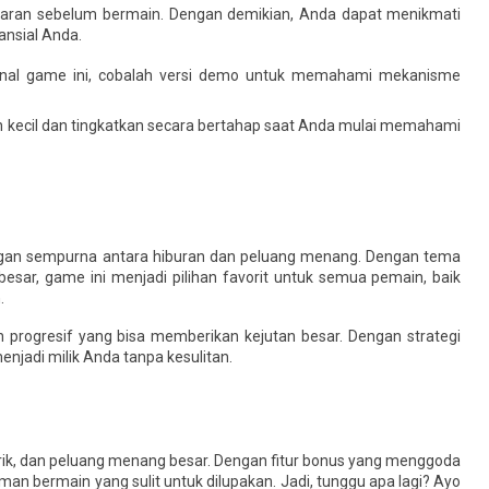
aran sebelum bermain. Dengan demikian, Anda dapat menikmati
nsial Anda.
al game ini, cobalah versi demo untuk memahami mekanisme
 kecil dan tingkatkan secara bertahap saat Anda mulai memahami
gan sempurna antara hiburan dan peluang menang. Dengan tema
ar, game ini menjadi pilihan favorit untuk semua pemain, baik
.
ah progresif yang bisa memberikan kejutan besar. Dengan strategi
enjadi milik Anda tanpa kesulitan.
k, dan peluang menang besar. Dengan fitur bonus yang menggoda
an bermain yang sulit untuk dilupakan. Jadi, tunggu apa lagi? Ayo