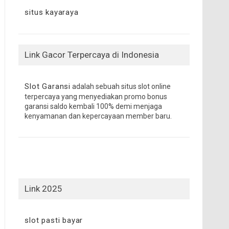
situs kayaraya
Link Gacor Terpercaya di Indonesia
Slot Garansi
adalah sebuah situs slot online
terpercaya yang menyediakan promo bonus
garansi saldo kembali 100% demi menjaga
kenyamanan dan kepercayaan member baru.
Link 2025
slot pasti bayar