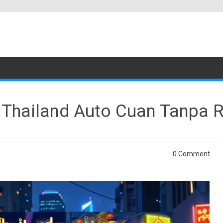
Thailand Auto Cuan Tanpa R
0 Comment