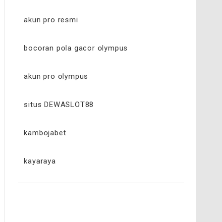
akun pro resmi
bocoran pola gacor olympus
akun pro olympus
situs DEWASLOT88
kambojabet
kayaraya