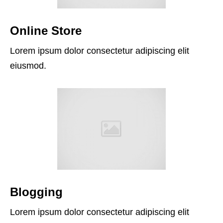
Online Store
Lorem ipsum dolor consectetur adipiscing elit
eiusmod.
Blogging
Lorem ipsum dolor consectetur adipiscing elit