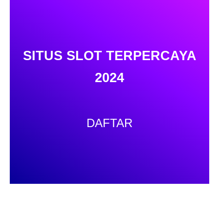
SITUS SLOT TERPERCAYA
2024
DAFTAR