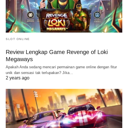
SLOT ONLINE
Review Lengkap Game Revenge of Loki
Megaways
Apakah Anda sedang mencari permainan game online dengan fitur
unik dan sensasi tak terlupakan? Jika…
2 years ago