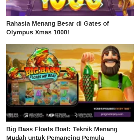
Rahasia Menang Besar di Gates of
Olympus Xmas 1000!
Big Bass Floats Boat: Teknik Menang
Mudah untuk Pemancing Pemula