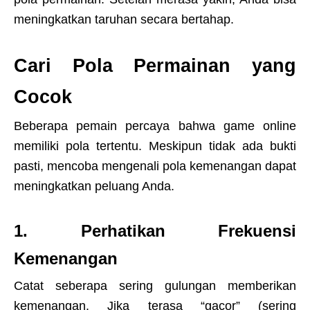
meningkatkan taruhan secara bertahap.
Cari Pola Permainan yang
Cocok
Beberapa pemain percaya bahwa game online
memiliki pola tertentu. Meskipun tidak ada bukti
pasti, mencoba mengenali pola kemenangan dapat
meningkatkan peluang Anda.
1. Perhatikan Frekuensi
Kemenangan
Catat seberapa sering gulungan memberikan
kemenangan. Jika terasa “gacor” (sering