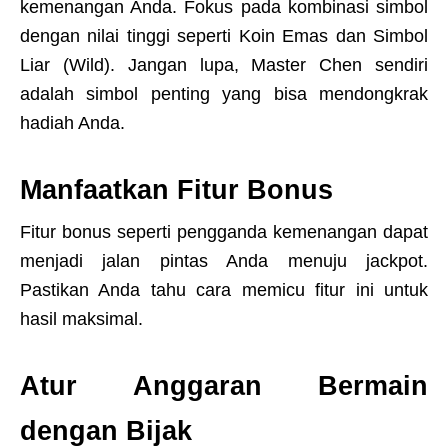
kemenangan Anda. Fokus pada kombinasi simbol
dengan nilai tinggi seperti Koin Emas dan Simbol
Liar (Wild). Jangan lupa, Master Chen sendiri
adalah simbol penting yang bisa mendongkrak
hadiah Anda.
Manfaatkan Fitur Bonus
Fitur bonus seperti pengganda kemenangan dapat
menjadi jalan pintas Anda menuju jackpot.
Pastikan Anda tahu cara memicu fitur ini untuk
hasil maksimal.
Atur Anggaran Bermain
dengan Bijak