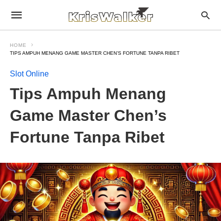
HOME
TIPS AMPUH MENANG GAME MASTER CHEN’S FORTUNE TANPA RIBET
Slot Online
Tips Ampuh Menang
Game Master Chen’s
Fortune Tanpa Ribet