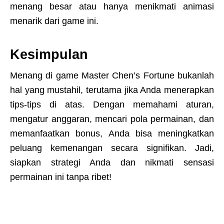
menang besar atau hanya menikmati animasi
menarik dari game ini.
Kesimpulan
Menang di game Master Chen’s Fortune bukanlah
hal yang mustahil, terutama jika Anda menerapkan
tips-tips di atas. Dengan memahami aturan,
mengatur anggaran, mencari pola permainan, dan
memanfaatkan bonus, Anda bisa meningkatkan
peluang kemenangan secara signifikan. Jadi,
siapkan strategi Anda dan nikmati sensasi
permainan ini tanpa ribet!