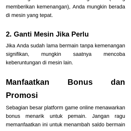
memberikan kemenangan), Anda mungkin berada
di mesin yang tepat.
2. Ganti Mesin Jika Perlu
Jika Anda sudah lama bermain tanpa kemenangan
signifikan, mungkin saatnya mencoba
keberuntungan di mesin lain.
Manfaatkan Bonus dan
Promosi
Sebagian besar platform game online menawarkan
bonus menarik untuk pemain. Jangan ragu
memanfaatkan ini untuk menambah saldo bermain