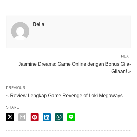
Bella
NEXT
Jasmine Dreams: Game Online dengan Bonus Gila-
Gilaan! »
PREVIOUS
« Review Lengkap Game Revenge of Loki Megaways
SHARE